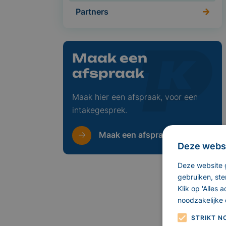
Partners
Maak een
afspraak
Maak hier een afspraak, voor een
intakegesprek.
Maak een afspraak
Deze websi
Deze website g
gebruiken, ste
Klik op 'Alles
noodzakelijke 
STRIKT N