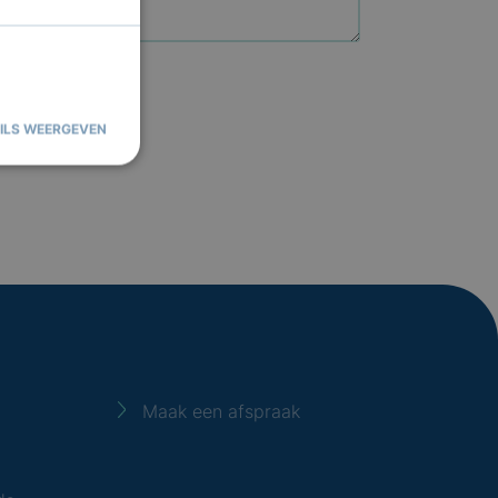
ILS WEERGEVEN
saanmelding en
 cookie
erd met het
Maak een afspraak
 Analytics om