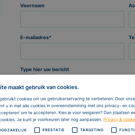
Voornaam
Ac
E-mailadres
*
Te
Type hier uw bericht
te maakt gebruik van cookies.
ebruikt cookies om uw gebruikerservaring te verbeteren. Door onze
mt u in met alle cookies in overeenstemming met ons privacy- en coo
 accepteren' om te accepteren. Kies je voor weigeren? Dan plaatsen we 
cookies. Je kunt je voorkeuren later nog aanpassen.
Privacy & cooki
OODZAKELIJK
PRESTATIE
TARGETING
FUNCTI