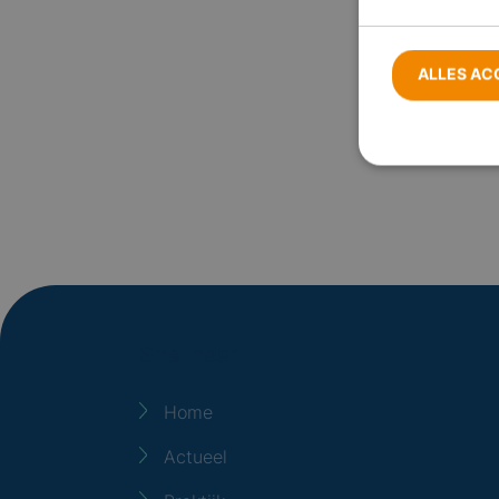
ALLES AC
Strikt noodzakel
accountbeheer. 
Naam
_GRECAPTCH
Snel naar
Home
Actueel
Naam
_ga_1JXPFS9