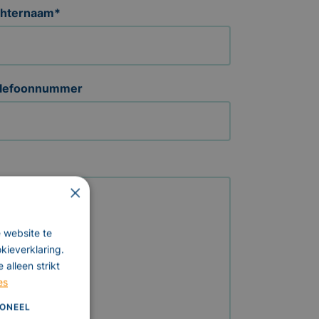
hternaam
*
lefoonnummer
×
 website te
kieverklaring.
alleen strikt
es
ONEEL