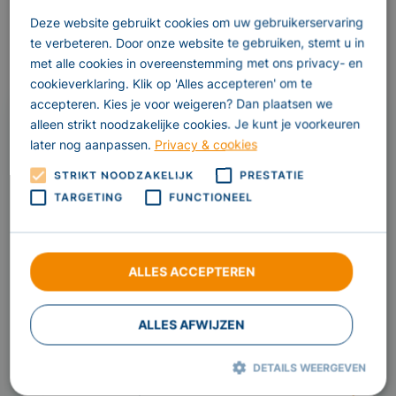
Deze website gebruikt cookies om uw gebruikerservaring
Maak een afspraak
te verbeteren. Door onze website te gebruiken, stemt u in
met alle cookies in overeenstemming met ons privacy- en
cookieverklaring. Klik op 'Alles accepteren' om te
accepteren. Kies je voor weigeren? Dan plaatsen we
Knie fysiotherapie
alleen strikt noodzakelijke cookies. Je kunt je voorkeuren
later nog aanpassen.
Privacy & cookies
Oefentherapie
STRIKT NOODZAKELIJK
PRESTATIE
Psychosomatisch fysiotherapie
TARGETING
FUNCTIONEEL
Sterk op de Been
Sportfysiotherapie
ALLES ACCEPTEREN
Fysiotherapie thuis
GLA:D: Effectieve aanpak Artrose!
ALLES AFWIJZEN
Manuele Therapie
DETAILS WEERGEVEN
Dry Needling