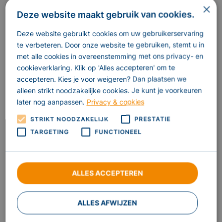
×
Deze website maakt gebruik van cookies.
Neem dan contact op met jouw huisarts of
praktijkondersteuner om te bespreken of je in aanmerking
Deze website gebruikt cookies om uw gebruikerservaring
komt voor het GLI SLIMMER programma.
te verbeteren. Door onze website te gebruiken, stemt u in
met alle cookies in overeenstemming met ons privacy- en
Wil je meer weten over de inhoud van het GLI Slimmer
cookieverklaring. Klik op 'Alles accepteren' om te
programma en hoe je kunt deelnemen?
Klik dan hier.
accepteren. Kies je voor weigeren? Dan plaatsen we
alleen strikt noodzakelijke cookies. Je kunt je voorkeuren
Benieuwd naar de resultaten van het GLI Slimmer
later nog aanpassen.
Privacy & cookies
programma?
Klik dan hier.
STRIKT NOODZAKELIJK
PRESTATIE
TARGETING
FUNCTIONEEL
ALLES ACCEPTEREN
ALLES AFWIJZEN