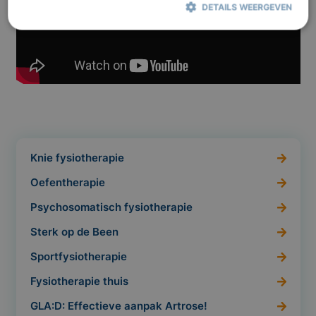
DETAILS WEERGEVEN
Strikt noodzakelijk
Prestatie
Targeting
Functioneel
Strikt noodzakelijke cookies maken de kernfunctionaliteiten van de
website mogelijk, zoals gebruikersaanmelding en accountbeheer. De
website kan niet goed worden gebruikt zonder de strikt
noodzakelijke cookies.
Aanbieder /
Naam
Vervaldatum
Omschrijving
Domein
Knie fysiotherapie
_GRECAPTCHA
Google LLC
6 maanden
Google
www.google.com
reCAPTCHA
Oefentherapie
plaatst een
noodzakelijke
Psychosomatisch fysiotherapie
cookie
(_GRECAPTCHA)
wanneer deze
Sterk op de Been
wordt
uitgevoerd met
Sportfysiotherapie
het oog op de
risicoanalyse.
Fysiotherapie thuis
GLA:D: Effectieve aanpak Artrose!