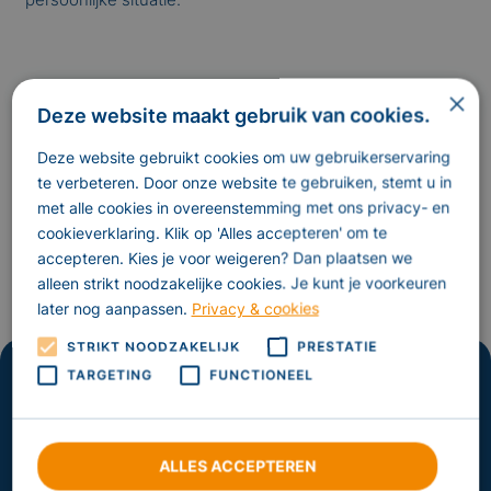
×
Deze website maakt gebruik van cookies.
Deze website gebruikt cookies om uw gebruikerservaring
Maak een afspraak
te verbeteren. Door onze website te gebruiken, stemt u in
Maak hier een afspraak, voor een intakegesprek.
met alle cookies in overeenstemming met ons privacy- en
cookieverklaring. Klik op 'Alles accepteren' om te
Maak een afspraak
accepteren. Kies je voor weigeren? Dan plaatsen we
alleen strikt noodzakelijke cookies. Je kunt je voorkeuren
later nog aanpassen.
Privacy & cookies
STRIKT NOODZAKELIJK
PRESTATIE
TARGETING
FUNCTIONEEL
Snel naar
Home
Praktijk
ALLES ACCEPTEREN
Actueel
Contact